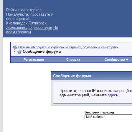
Рейтинг санаториев:
Пожалуйста, проставьте и
свои оценки!
Кисловодск
Пятигорск
Железноводск
Ессентуки
По
всем городам
Отзывы об отдыхе, о курортах, о странах, об отелях и санаториях
Сообщение форума
Регистрация
Справка
Сообщество
Сообщение форума
Простите, но ваш IP в списке запрещё
администрацией, нажмите
здесь
.
Быстрый переход