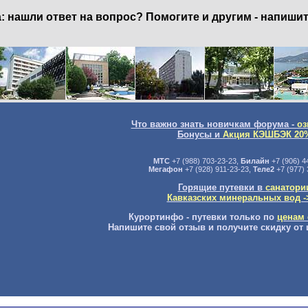
нашли ответ на вопрос? Помогите и другим - напишит
Что важно знать новичкам форума -
оз
Бонусы и
Акция КЭШБЭК 20
МТС
+7 (988) 703-23-23,
Билайн
+7 (906) 4
Мегафон
+7 (928) 911-23-23,
Теле2
+7 (977) 
Горящие путевки в
санатори
Кавказских минеральных вод -
Курортинфо - путевки только по
ценам 
Напишите свой отзыв и получите скидку от 