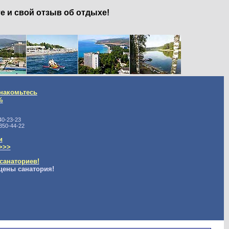
е и свой отзыв об отдыхе!
накомьтесь
%
40-23-23
350-44-22
и
>>>
санаториев!
цены санатория!