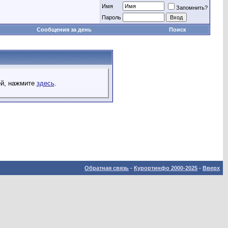
Имя
Запомнить?
Пароль
Сообщения за день
Поиск
ей, нажмите
здесь
.
Обратная связь
-
Курортинфо 2000-2025
-
Вверх