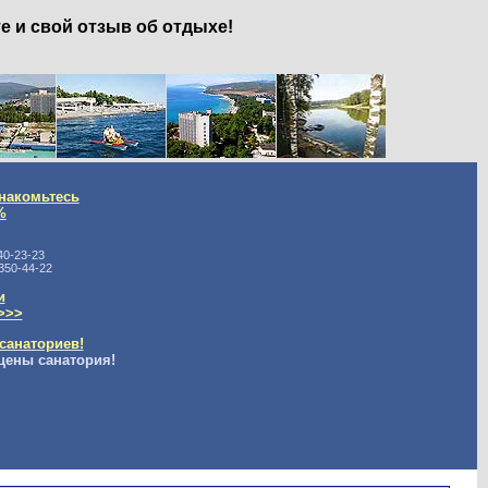
е и свой отзыв об отдыхе!
накомьтесь
%
40-23-23
350-44-22
и
>>>
санаториев!
цены санатория!