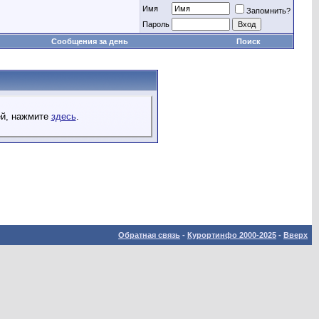
Имя
Запомнить?
Пароль
Сообщения за день
Поиск
ей, нажмите
здесь
.
Обратная связь
-
Курортинфо 2000-2025
-
Вверх