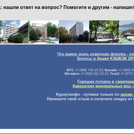
нашли ответ на вопрос? Помогите и другим - напишит
Что важно знать новичкам форума -
оз
Бонусы и
Акция КЭШБЭК 20
МТС
+7 (988) 703-23-23,
Билайн
+7 (906) 4
Мегафон
+7 (928) 911-23-23,
Теле2
+7 (977) 
Горящие путевки в
санатори
Кавказских минеральных вод -
Курортинфо - путевки только по
ценам 
Напишите свой отзыв и получите скидку от 