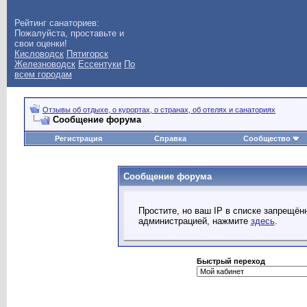
Рейтинг санаториев:
Пожалуйста, проставьте и
свои оценки!
Кисловодск
Пятигорск
Железноводск
Ессентуки
По
всем городам
Отзывы об отдыхе, о курортах, о странах, об отелях и санаториях
Сообщение форума
Регистрация
Справка
Сообщество
Сообщение форума
Простите, но ваш IP в списке запрещё
администрацией, нажмите
здесь
.
Быстрый переход