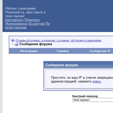
Рейтинг санаториев:
Пожалуйста, проставьте и
свои оценки!
Кисловодск
Пятигорск
Железноводск
Ессентуки
По
всем городам
Отзывы об отдыхе, о курортах, о странах, об отелях и санаториях
Сообщение форума
Регистрация
Справка
Сообщество
Сообщение форума
Простите, но ваш IP в списке запрещё
администрацией, нажмите
здесь
.
Быстрый переход