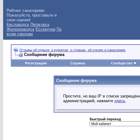
Рейтинг санаториев:
Пожалуйста, проставьте и
свои оценки!
Кисловодск
Пятигорск
Железноводск
Ессентуки
По
всем городам
Отзывы об отдыхе, о курортах, о странах, об отелях и санаториях
Сообщение форума
Регистрация
Справка
Сообщество
Сообщение форума
Простите, но ваш IP в списке запрещё
администрацией, нажмите
здесь
.
Быстрый переход