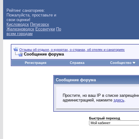
Рейтинг санаториев:
Пожалуйста, проставьте и
свои оценки!
Кисловодск
Пятигорск
Железноводск
Ессентуки
По
всем городам
Отзывы об отдыхе, о курортах, о странах, об отелях и санаториях
Сообщение форума
Регистрация
Справка
Сообщество
Сообщение форума
Простите, но ваш IP в списке запрещё
администрацией, нажмите
здесь
.
Быстрый переход