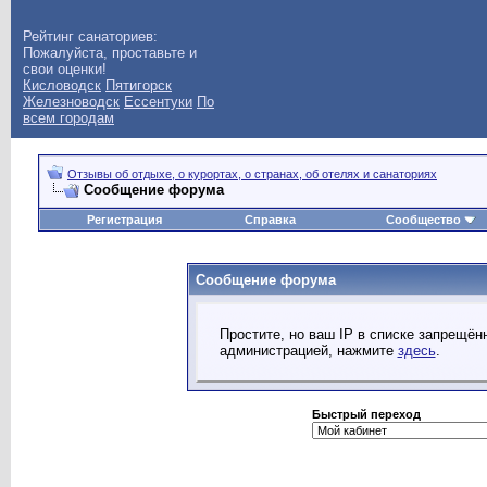
Рейтинг санаториев:
Пожалуйста, проставьте и
свои оценки!
Кисловодск
Пятигорск
Железноводск
Ессентуки
По
всем городам
Отзывы об отдыхе, о курортах, о странах, об отелях и санаториях
Сообщение форума
Регистрация
Справка
Сообщество
Сообщение форума
Простите, но ваш IP в списке запрещё
администрацией, нажмите
здесь
.
Быстрый переход