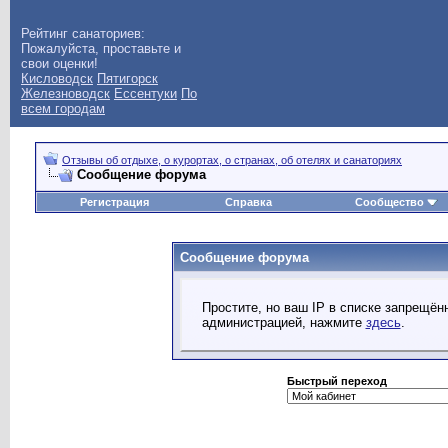
Рейтинг санаториев:
Пожалуйста, проставьте и
свои оценки!
Кисловодск
Пятигорск
Железноводск
Ессентуки
По
всем городам
Отзывы об отдыхе, о курортах, о странах, об отелях и санаториях
Сообщение форума
Регистрация
Справка
Сообщество
Сообщение форума
Простите, но ваш IP в списке запрещё
администрацией, нажмите
здесь
.
Быстрый переход