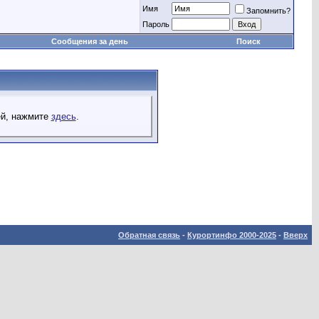
Имя
Запомнить?
Пароль
Сообщения за день
Поиск
ей, нажмите
здесь
.
Обратная связь
-
Курортинфо 2000-2025
-
Вверх