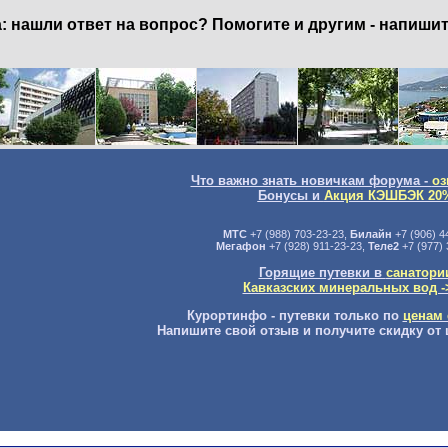
нашли ответ на вопрос? Помогите и другим - напишит
Что важно знать новичкам форума -
оз
Бонусы и
Акция КЭШБЭК 20
МТС
+7 (988) 703-23-23,
Билайн
+7 (906) 4
Мегафон
+7 (928) 911-23-23,
Теле2
+7 (977) 
Горящие путевки в
санатори
Кавказских минеральных вод -
Курортинфо - путевки только по
ценам 
Напишите свой отзыв и получите скидку от 