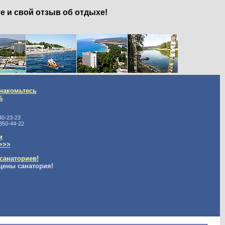
е и свой отзыв об отдыхе!
накомьтесь
%
40-23-23
350-44-22
и
>>>
санаториев!
цены санатория!