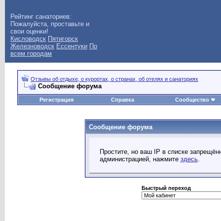
Рейтинг санаториев:
Пожалуйста, проставьте и
свои оценки!
Кисловодск
Пятигорск
Железноводск
Ессентуки
По
всем городам
Отзывы об отдыхе, о курортах, о странах, об отелях и санаториях
Сообщение форума
Регистрация
Справка
Сообщество
Сообщение форума
Простите, но ваш IP в списке запрещё
администрацией, нажмите
здесь
.
Быстрый переход