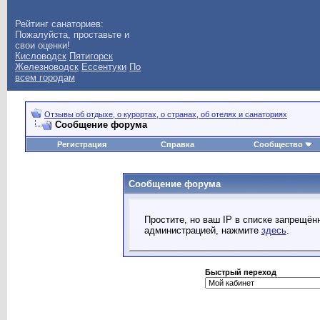
Рейтинг санаториев:
Пожалуйста, проставьте и
свои оценки!
Кисловодск
Пятигорск
Железноводск
Ессентуки
По
всем городам
Отзывы об отдыхе, о курортах, о странах, об отелях и санаториях
Сообщение форума
Регистрация
Справка
Сообщество
Сообщение форума
Простите, но ваш IP в списке запрещё
администрацией, нажмите
здесь
.
Быстрый переход