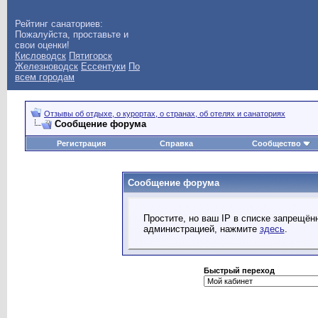
Рейтинг санаториев:
Пожалуйста, проставьте и
свои оценки!
Кисловодск
Пятигорск
Железноводск
Ессентуки
По
всем городам
Отзывы об отдыхе, о курортах, о странах, об отелях и санаториях
Сообщение форума
Регистрация
Справка
Сообщество
Сообщение форума
Простите, но ваш IP в списке запрещё
администрацией, нажмите
здесь
.
Быстрый переход