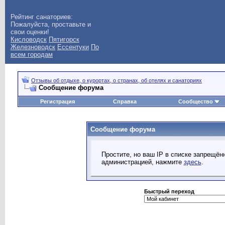
Рейтинг санаториев:
Пожалуйста, проставьте и
свои оценки!
Кисловодск
Пятигорск
Железноводск
Ессентуки
По
всем городам
Отзывы об отдыхе, о курортах, о странах, об отелях и санаториях
Сообщение форума
Регистрация
Справка
Сообщество
Сообщение форума
Простите, но ваш IP в списке запрещё
администрацией, нажмите
здесь
.
Быстрый переход