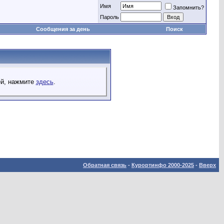
Имя
Запомнить?
Пароль
Сообщения за день
Поиск
ей, нажмите
здесь
.
Обратная связь
-
Курортинфо 2000-2025
-
Вверх