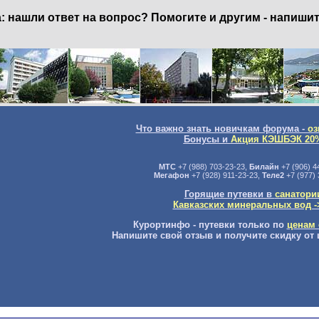
нашли ответ на вопрос? Помогите и другим - напишит
Что важно знать новичкам форума -
оз
Бонусы и
Акция КЭШБЭК 20
МТС
+7 (988) 703-23-23,
Билайн
+7 (906) 4
Мегафон
+7 (928) 911-23-23,
Теле2
+7 (977) 
Горящие путевки в
санатори
Кавказских минеральных вод -
Курортинфо - путевки только по
ценам 
Напишите свой отзыв и получите скидку от 