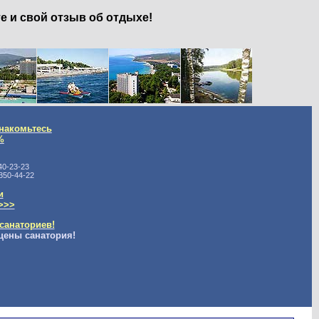
е и свой отзыв об отдыхе!
накомьтесь
%
40-23-23
350-44-22
и
>>>
санаториев!
цены санатория!