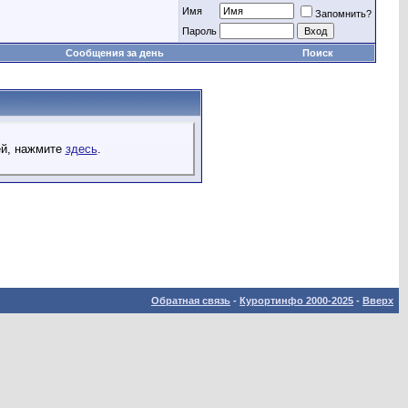
Имя
Запомнить?
Пароль
Сообщения за день
Поиск
ей, нажмите
здесь
.
Обратная связь
-
Курортинфо 2000-2025
-
Вверх