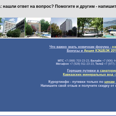
нашли ответ на вопрос? Помогите и другим - напишит
Что важно знать новичкам форума -
оз
Бонусы и
Акция КЭШБЭК 20
МТС
+7 (988) 703-23-23,
Билайн
+7 (906) 4
Мегафон
+7 (928) 911-23-23,
Теле2
+7 (977) 
Горящие путевки в
санатори
Кавказских минеральных вод -
Курортинфо - путевки только по
ценам 
Напишите свой отзыв и получите скидку от 