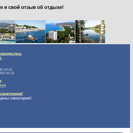
е и свой отзыв об отдыхе!
накомьтесь
%
40-23-23
350-44-22
и
>>>
санаториев!
цены санатория!