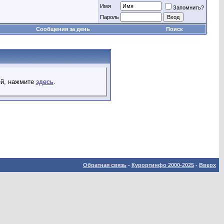
Имя
Запомнить?
Пароль
Сообщения за день
Поиск
ей, нажмите
здесь
.
Обратная связь
-
Курортинфо 2000-2025
-
Вверх