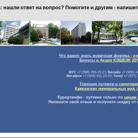
нашли ответ на вопрос? Помогите и другим - напишит
Что важно знать новичкам форума -
оз
Бонусы и
Акция КЭШБЭК 20
МТС
+7 (988) 703-23-23,
Билайн
+7 (906) 4
Мегафон
+7 (928) 911-23-23,
Теле2
+7 (977) 
Горящие путевки в
санатори
Кавказских минеральных вод -
Курортинфо - путевки только по
ценам 
Напишите свой отзыв и получите скидку от 