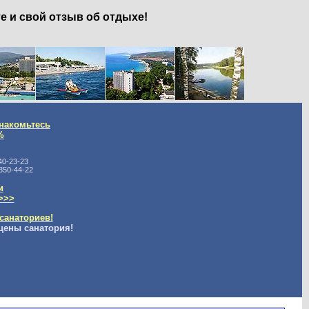
е и свой отзыв об отдыхе!
накомьтесь
%
40-23-23
350-44-22
и
>>>
санаториев!
цены санатория!