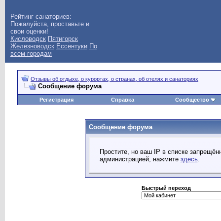
Рейтинг санаториев:
Пожалуйста, проставьте и
свои оценки!
Кисловодск
Пятигорск
Железноводск
Ессентуки
По
всем городам
Отзывы об отдыхе, о курортах, о странах, об отелях и санаториях
Сообщение форума
Регистрация
Справка
Сообщество
Сообщение форума
Простите, но ваш IP в списке запрещё
администрацией, нажмите
здесь
.
Быстрый переход