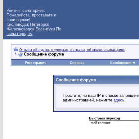
Рейтинг санаториев:
Пожалуйста, проставьте и
свои оценки!
Кисловодск
Пятигорск
Железноводск
Ессентуки
По
всем городам
Отзывы об отдыхе, о курортах, о странах, об отелях и санаториях
Сообщение форума
Регистрация
Справка
Сообщество
Сообщение форума
Простите, но ваш IP в списке запрещё
администрацией, нажмите
здесь
.
Быстрый переход