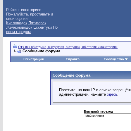
Рейтинг санаториев:
Пожалуйста, проставьте и
свои оценки!
Кисловодск
Пятигорск
Железноводск
Ессентуки
По
всем городам
Отзывы об отдыхе, о курортах, о странах, об отелях и санаториях
Сообщение форума
Регистрация
Справка
Сообщество
Сообщение форума
Простите, но ваш IP в списке запрещё
администрацией, нажмите
здесь
.
Быстрый переход