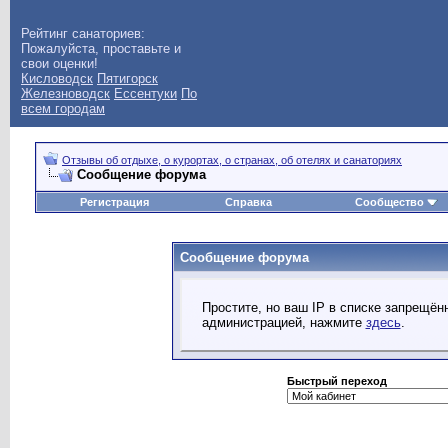
Рейтинг санаториев:
Пожалуйста, проставьте и
свои оценки!
Кисловодск
Пятигорск
Железноводск
Ессентуки
По
всем городам
Отзывы об отдыхе, о курортах, о странах, об отелях и санаториях
Сообщение форума
Регистрация
Справка
Сообщество
Сообщение форума
Простите, но ваш IP в списке запрещё
администрацией, нажмите
здесь
.
Быстрый переход