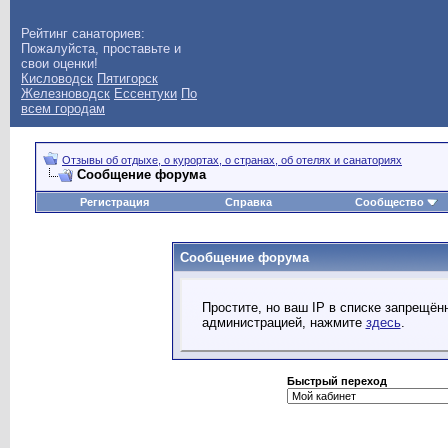
Рейтинг санаториев:
Пожалуйста, проставьте и
свои оценки!
Кисловодск
Пятигорск
Железноводск
Ессентуки
По
всем городам
Отзывы об отдыхе, о курортах, о странах, об отелях и санаториях
Сообщение форума
Регистрация
Справка
Сообщество
Сообщение форума
Простите, но ваш IP в списке запрещё
администрацией, нажмите
здесь
.
Быстрый переход