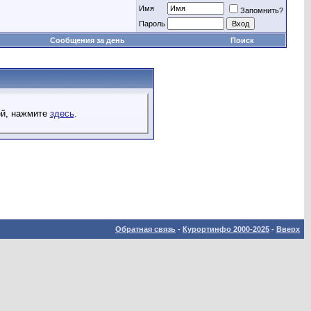
Имя
Запомнить?
Пароль
Сообщения за день
Поиск
ей, нажмите
здесь
.
Обратная связь
-
Курортинфо 2000-2025
-
Вверх