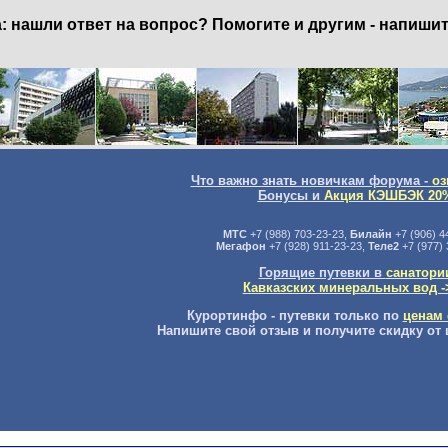
нашли ответ на вопрос? Помогите и другим - напишит
Что важно знать новичкам форума -
оз
Бонусы и
Акция КЭШБЭК 20
МТС
+7 (988) 703-23-23,
Билайн
+7 (906) 4
Мегафон
+7 (928) 911-23-23,
Теле2
+7 (977) 
Горящие путевки в
санатори
Кавказских минеральных вод -
Курортинфо - путевки только по
ценам 
Напишите свой отзыв и получите скидку от 