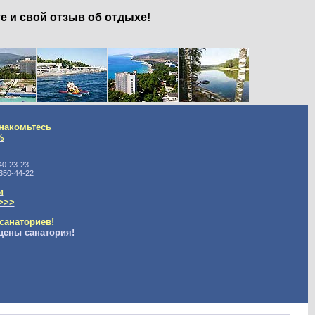
е и свой отзыв об отдыхе!
накомьтесь
%
40-23-23
350-44-22
и
>>>
санаториев!
цены санатория!