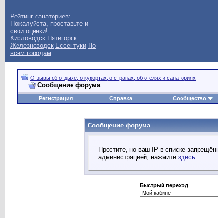
Рейтинг санаториев:
Пожалуйста, проставьте и
свои оценки!
Кисловодск
Пятигорск
Железноводск
Ессентуки
По
всем городам
Отзывы об отдыхе, о курортах, о странах, об отелях и санаториях
Сообщение форума
Регистрация
Справка
Сообщество
Сообщение форума
Простите, но ваш IP в списке запрещё
администрацией, нажмите
здесь
.
Быстрый переход