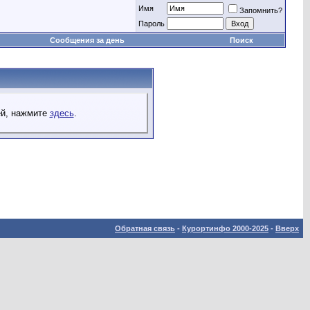
Имя
Запомнить?
Пароль
Сообщения за день
Поиск
ей, нажмите
здесь
.
Обратная связь
-
Курортинфо 2000-2025
-
Вверх