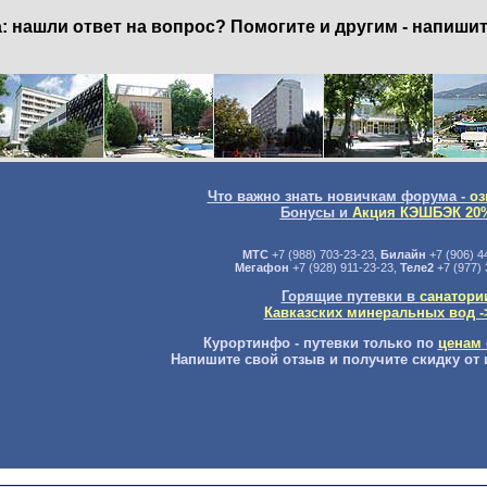
нашли ответ на вопрос? Помогите и другим - напишит
Что важно знать новичкам форума -
оз
Бонусы и
Акция КЭШБЭК 20
МТС
+7 (988) 703-23-23,
Билайн
+7 (906) 4
Мегафон
+7 (928) 911-23-23,
Теле2
+7 (977) 
Горящие путевки в
санатори
Кавказских минеральных вод -
Курортинфо - путевки только по
ценам 
Напишите свой отзыв и получите скидку от 