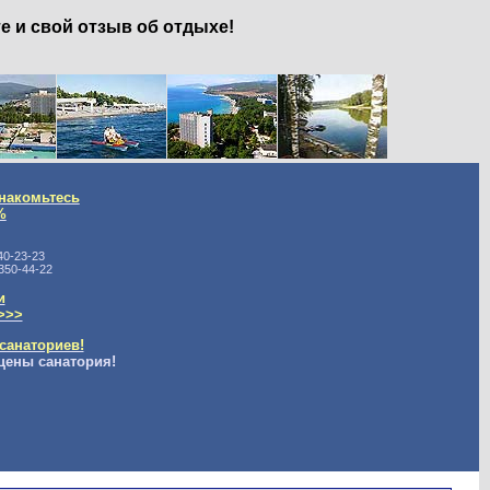
е и свой отзыв об отдыхе!
накомьтесь
%
40-23-23
350-44-22
и
>>>
санаториев!
цены санатория!