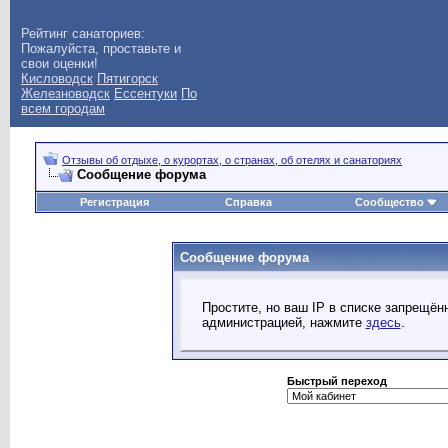
Рейтинг санаториев:
Пожалуйста, проставьте и
свои оценки!
Кисловодск
Пятигорск
Железноводск
Ессентуки
По
всем городам
Отзывы об отдыхе, о курортах, о странах, об отелях и санаториях
Сообщение форума
Регистрация
Справка
Сообщество
Сообщение форума
Простите, но ваш IP в списке запрещё
администрацией, нажмите
здесь
.
Быстрый переход