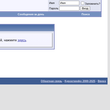
Имя
Запомнить?
Пароль
Сообщения за день
Поиск
ей, нажмите
здесь
.
Обратная связь
-
Курортинфо 2000-2025
-
Вверх