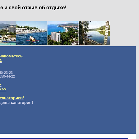
е и свой отзыв об отдыхе!
накомьтесь
%
40-23-23
350-44-22
и
>>>
санаториев!
цены санатория!