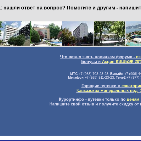
нашли ответ на вопрос? Помогите и другим - напишит
Что важно знать новичкам форума -
оз
Бонусы и
Акция КЭШБЭК 20
МТС
+7 (988) 703-23-23,
Билайн
+7 (906) 4
Мегафон
+7 (928) 911-23-23,
Теле2
+7 (977) 
Горящие путевки в
санатори
Кавказских минеральных вод -
Курортинфо - путевки только по
ценам 
Напишите свой отзыв и получите скидку от 