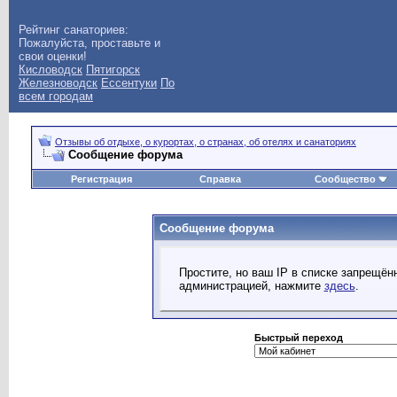
Рейтинг санаториев:
Пожалуйста, проставьте и
свои оценки!
Кисловодск
Пятигорск
Железноводск
Ессентуки
По
всем городам
Отзывы об отдыхе, о курортах, о странах, об отелях и санаториях
Сообщение форума
Регистрация
Справка
Сообщество
Сообщение форума
Простите, но ваш IP в списке запрещё
администрацией, нажмите
здесь
.
Быстрый переход