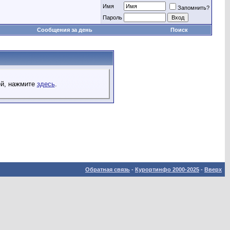
Имя
Запомнить?
Пароль
Сообщения за день
Поиск
ей, нажмите
здесь
.
Обратная связь
-
Курортинфо 2000-2025
-
Вверх