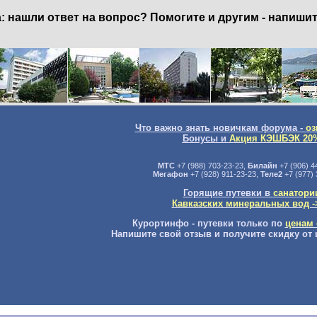
нашли ответ на вопрос? Помогите и другим - напишит
Что важно знать новичкам форума -
оз
Бонусы и
Акция КЭШБЭК 20
МТС
+7 (988) 703-23-23,
Билайн
+7 (906) 4
Мегафон
+7 (928) 911-23-23,
Теле2
+7 (977) 
Горящие путевки в
санатори
Кавказских минеральных вод -
Курортинфо - путевки только по
ценам 
Напишите свой отзыв и получите скидку от 