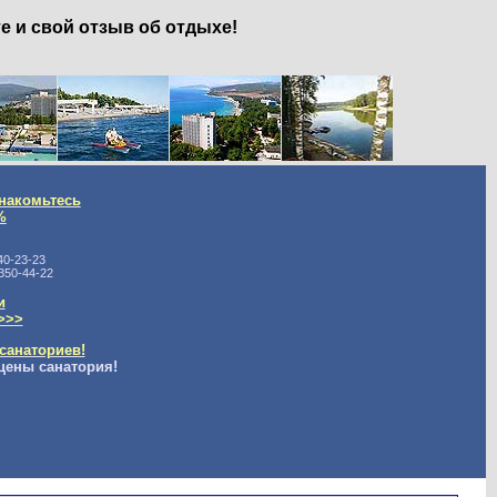
е и свой отзыв об отдыхе!
накомьтесь
%
40-23-23
350-44-22
и
>>>
санаториев!
цены санатория!