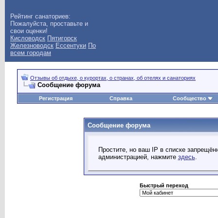
Рейтинг санаториев:
Пожалуйста, проставьте и
свои оценки!
Кисловодск
Пятигорск
Железноводск
Ессентуки
По
всем городам
Отзывы об отдыхе, о курортах, о странах, об отелях и санаториях
Сообщение форума
Регистрация
Справка
Сообщество
Сообщение форума
Простите, но ваш IP в списке запрещё
администрацией, нажмите
здесь
.
Быстрый переход