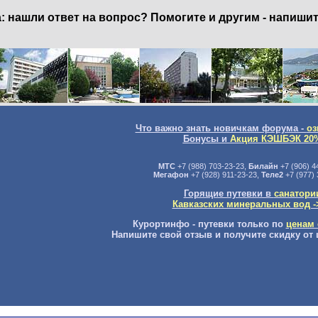
нашли ответ на вопрос? Помогите и другим - напишит
Что важно знать новичкам форума -
оз
Бонусы и
Акция КЭШБЭК 20
МТС
+7 (988) 703-23-23,
Билайн
+7 (906) 4
Мегафон
+7 (928) 911-23-23,
Теле2
+7 (977) 
Горящие путевки в
санатори
Кавказских минеральных вод -
Курортинфо - путевки только по
ценам 
Напишите свой отзыв и получите скидку от 