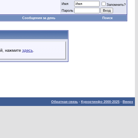
Имя
Запомнить?
Пароль
Сообщения за день
Поиск
ей, нажмите
здесь
.
Обратная связь
-
Курортинфо 2000-2025
-
Вверх