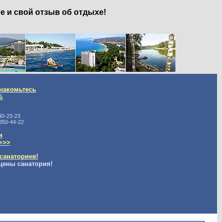
е и свой отзыв об отдыхе!
накомьтесь
%
40-23-23
350-44-22
и
>>>
санаториев!
цены санатория!