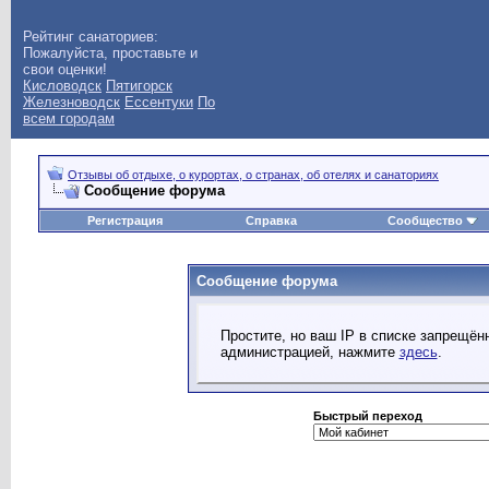
Рейтинг санаториев:
Пожалуйста, проставьте и
свои оценки!
Кисловодск
Пятигорск
Железноводск
Ессентуки
По
всем городам
Отзывы об отдыхе, о курортах, о странах, об отелях и санаториях
Сообщение форума
Регистрация
Справка
Сообщество
Сообщение форума
Простите, но ваш IP в списке запрещё
администрацией, нажмите
здесь
.
Быстрый переход