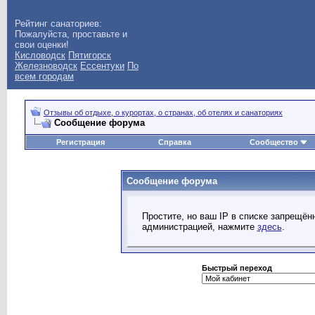
Рейтинг санаториев:
Пожалуйста, проставьте и
свои оценки!
Кисловодск
Пятигорск
Железноводск
Ессентуки
По
всем городам
Отзывы об отдыхе, о курортах, о странах, об отелях и санаториях
Сообщение форума
Регистрация
Справка
Сообщество
Сообщение форума
Простите, но ваш IP в списке запрещё
администрацией, нажмите
здесь
.
Быстрый переход