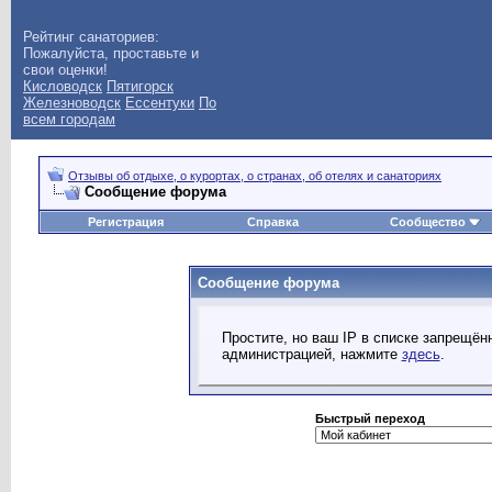
Рейтинг санаториев:
Пожалуйста, проставьте и
свои оценки!
Кисловодск
Пятигорск
Железноводск
Ессентуки
По
всем городам
Отзывы об отдыхе, о курортах, о странах, об отелях и санаториях
Сообщение форума
Регистрация
Справка
Сообщество
Сообщение форума
Простите, но ваш IP в списке запрещё
администрацией, нажмите
здесь
.
Быстрый переход