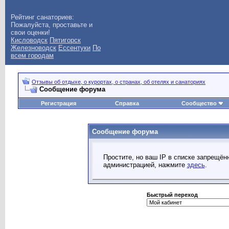
Рейтинг санаториев:
Пожалуйста, проставьте и
свои оценки!
Кисловодск
Пятигорск
Железноводск
Ессентуки
По
всем городам
Отзывы об отдыхе, о курортах, о странах, об отелях и санаториях
Сообщение форума
Регистрация
Справка
Сообщество
Сообщение форума
Простите, но ваш IP в списке запрещё
администрацией, нажмите
здесь
.
Быстрый переход