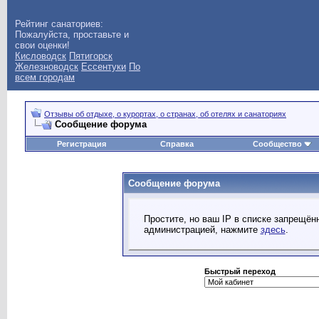
Рейтинг санаториев:
Пожалуйста, проставьте и
свои оценки!
Кисловодск
Пятигорск
Железноводск
Ессентуки
По
всем городам
Отзывы об отдыхе, о курортах, о странах, об отелях и санаториях
Сообщение форума
Регистрация
Справка
Сообщество
Сообщение форума
Простите, но ваш IP в списке запрещё
администрацией, нажмите
здесь
.
Быстрый переход