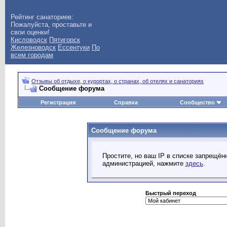
Рейтинг санаториев:
Пожалуйста, проставьте и
свои оценки!
Кисловодск
Пятигорск
Железноводск
Ессентуки
По
всем городам
Отзывы об отдыхе, о курортах, о странах, об отелях и санаториях
Сообщение форума
Регистрация
Справка
Сообщество
Сообщение форума
Простите, но ваш IP в списке запрещё
администрацией, нажмите
здесь
.
Быстрый переход