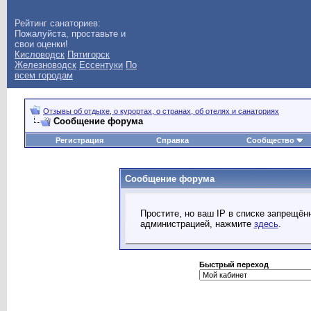
Рейтинг санаториев:
Пожалуйста, проставьте и
свои оценки!
Кисловодск
Пятигорск
Железноводск
Ессентуки
По
всем городам
Отзывы об отдыхе, о курортах, о странах, об отелях и санаториях
Сообщение форума
Регистрация
Справка
Сообщество
Сообщение форума
Простите, но ваш IP в списке запрещё
администрацией, нажмите
здесь
.
Быстрый переход