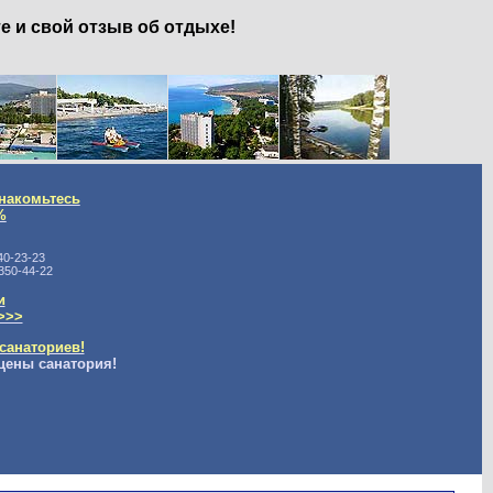
е и свой отзыв об отдыхе!
накомьтесь
%
40-23-23
350-44-22
и
>>>
санаториев!
цены санатория!