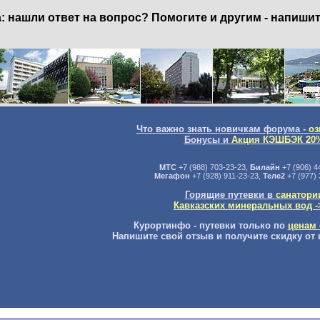
нашли ответ на вопрос? Помогите и другим - напишит
Что важно знать новичкам форума -
оз
Бонусы и
Акция КЭШБЭК 20
МТС
+7 (988) 703-23-23,
Билайн
+7 (906) 4
Мегафон
+7 (928) 911-23-23,
Теле2
+7 (977) 
Горящие путевки в
санатори
Кавказских минеральных вод -
Курортинфо - путевки только по
ценам 
Напишите свой отзыв и получите скидку от 