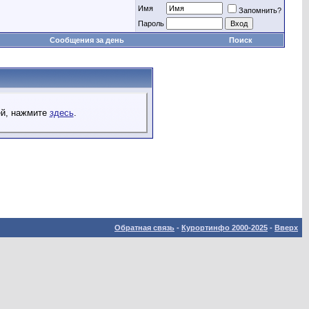
Имя
Запомнить?
Пароль
Сообщения за день
Поиск
ей, нажмите
здесь
.
Обратная связь
-
Курортинфо 2000-2025
-
Вверх