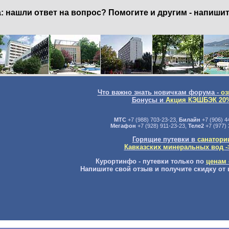
нашли ответ на вопрос? Помогите и другим - напишит
Что важно знать новичкам форума -
оз
Бонусы и
Акция КЭШБЭК 20
МТС
+7 (988) 703-23-23,
Билайн
+7 (906) 4
Мегафон
+7 (928) 911-23-23,
Теле2
+7 (977) 
Горящие путевки в
санатори
Кавказских минеральных вод -
Курортинфо - путевки только по
ценам 
Напишите свой отзыв и получите скидку от 