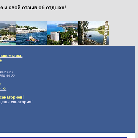
е и свой отзыв об отдыхе!
накомьтесь
%
40-23-23
350-44-22
и
>>>
санаториев!
цены санатория!