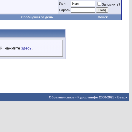
Имя
Запомнить?
Пароль
Сообщения за день
Поиск
ей, нажмите
здесь
.
Обратная связь
-
Курортинфо 2000-2025
-
Вверх