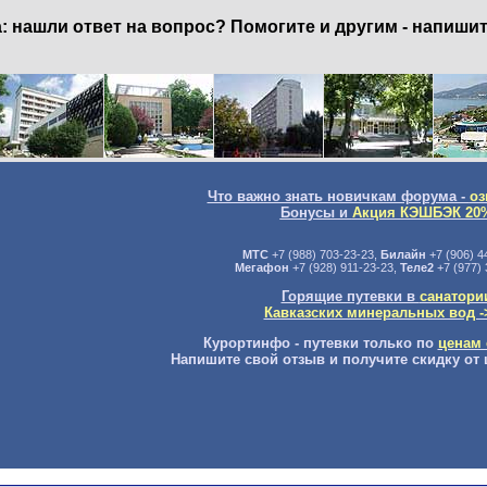
нашли ответ на вопрос? Помогите и другим - напишит
Что важно знать новичкам форума -
оз
Бонусы и
Акция КЭШБЭК 20
МТС
+7 (988) 703-23-23,
Билайн
+7 (906) 4
Мегафон
+7 (928) 911-23-23,
Теле2
+7 (977) 
Горящие путевки в
санатори
Кавказских минеральных вод -
Курортинфо - путевки только по
ценам 
Напишите свой отзыв и получите скидку от 