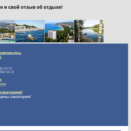
е и свой отзыв об отдыхе!
накомьтесь
%
40-23-23
350-44-22
и
>>>
санаториев!
цены санатория!