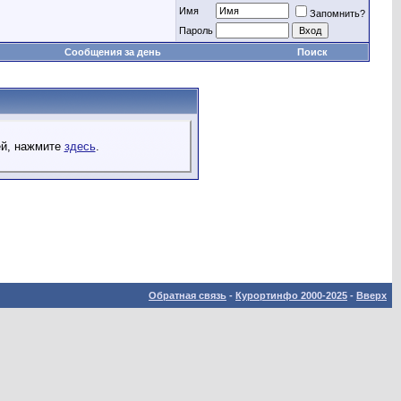
Имя
Запомнить?
Пароль
Сообщения за день
Поиск
ей, нажмите
здесь
.
Обратная связь
-
Курортинфо 2000-2025
-
Вверх