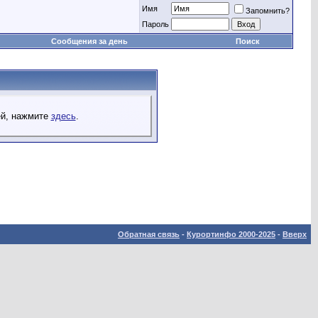
Имя
Запомнить?
Пароль
Сообщения за день
Поиск
ей, нажмите
здесь
.
Обратная связь
-
Курортинфо 2000-2025
-
Вверх