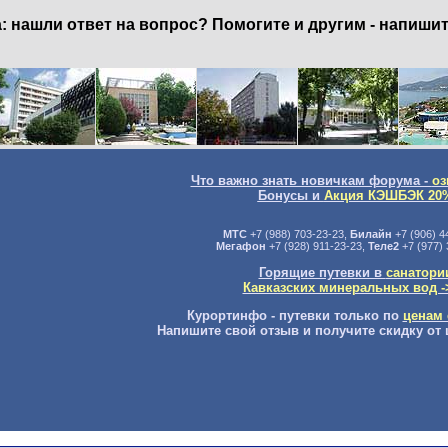
нашли ответ на вопрос? Помогите и другим - напишит
Что важно знать новичкам форума -
оз
Бонусы и
Акция КЭШБЭК 20
МТС
+7 (988) 703-23-23,
Билайн
+7 (906) 4
Мегафон
+7 (928) 911-23-23,
Теле2
+7 (977) 
Горящие путевки в
санатори
Кавказских минеральных вод -
Курортинфо - путевки только по
ценам 
Напишите свой отзыв и получите скидку от 