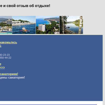
е и свой отзыв об отдыхе!
накомьтесь
%
40-23-23
350-44-22
и
>>>
санаториев!
цены санатория!