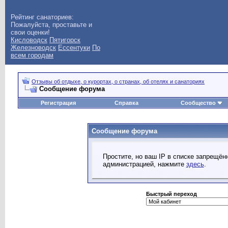
Рейтинг санаториев:
Пожалуйста, проставьте и
свои оценки!
Кисловодск
Пятигорск
Железноводск
Ессентуки
По
всем городам
Отзывы об отдыхе, о курортах, о странах, об отелях и санаториях
Сообщение форума
Регистрация
Справка
Сообщество
Сообщение форума
Простите, но ваш IP в списке запрещё
администрацией, нажмите
здесь
.
Быстрый переход