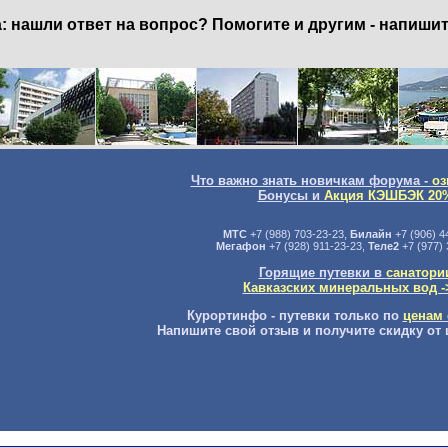
нашли ответ на вопрос? Помогите и другим - напишит
Что важно знать новичкам форума -
оз
Бонусы и
Акция КЭШБЭК 20
МТС
+7 (988) 703-23-23,
Билайн
+7 (906) 4
Мегафон
+7 (928) 911-23-23,
Теле2
+7 (977) 
Горящие путевки в
санатори
Кавказских минеральных вод -
Курортинфо - путевки только по
ценам 
Напишите свой отзыв и получите скидку от 