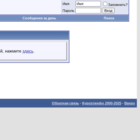
Имя
Запомнить?
Пароль
Сообщения за день
Поиск
ей, нажмите
здесь
.
Обратная связь
-
Курортинфо 2000-2025
-
Вверх