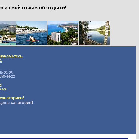
е и свой отзыв об отдыхе!
накомьтесь
%
40-23-23
350-44-22
и
>>>
санаториев!
цены санатория!