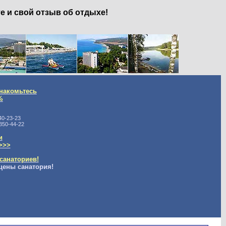
е и свой отзыв об отдыхе!
накомьтесь
%
40-23-23
350-44-22
и
>>>
санаториев!
цены санатория!