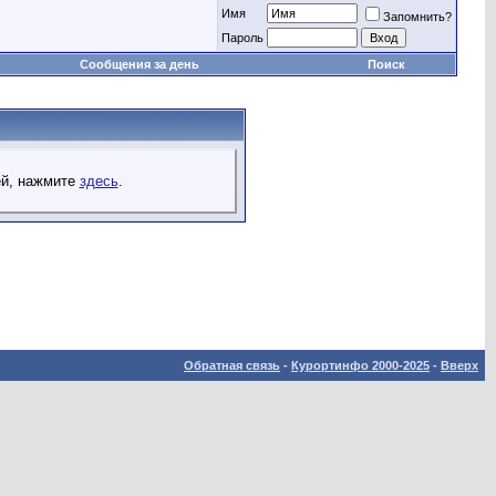
Имя
Запомнить?
Пароль
Сообщения за день
Поиск
ей, нажмите
здесь
.
Обратная связь
-
Курортинфо 2000-2025
-
Вверх