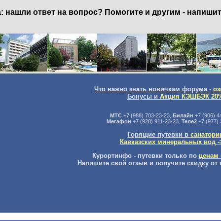
нашли ответ на вопрос? Помогите и другим - напишит
Что важно знать новичкам форума -
оз
Бонусы и
Акция КЭШБЭК 20
МТС
+7 (988) 703-23-23,
Билайн
+7 (906) 4
Мегафон
+7 (928) 911-23-23,
Теле2
+7 (977) 
Горящие путевки в
санатори
Кавказских минеральных вод -
Курортинфо - путевки только по
ценам 
Напишите свой отзыв и получите скидку от 