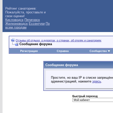
Рейтинг санаториев:
Пожалуйста, проставьте и
свои оценки!
Кисловодск
Пятигорск
Железноводск
Ессентуки
По
всем городам
Отзывы об отдыхе, о курортах, о странах, об отелях и санаториях
Сообщение форума
Регистрация
Справка
Сообщество
Сообщение форума
Простите, но ваш IP в списке запрещё
администрацией, нажмите
здесь
.
Быстрый переход