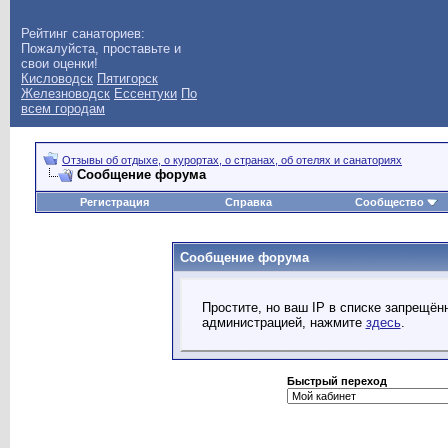
Рейтинг санаториев:
Пожалуйста, проставьте и
свои оценки!
Кисловодск
Пятигорск
Железноводск
Ессентуки
По
всем городам
Отзывы об отдыхе, о курортах, о странах, об отелях и санаториях
Сообщение форума
Регистрация
Справка
Сообщество
Сообщение форума
Простите, но ваш IP в списке запрещё
администрацией, нажмите
здесь
.
Быстрый переход