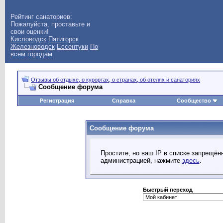
Рейтинг санаториев:
Пожалуйста, проставьте и
свои оценки!
Кисловодск
Пятигорск
Железноводск
Ессентуки
По
всем городам
Отзывы об отдыхе, о курортах, о странах, об отелях и санаториях
Сообщение форума
Регистрация
Справка
Сообщество
Сообщение форума
Простите, но ваш IP в списке запрещё
администрацией, нажмите
здесь
.
Быстрый переход