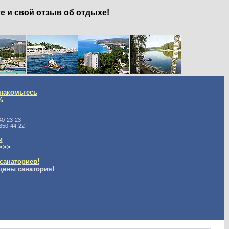
е и свой отзыв об отдыхе!
накомьтесь
%
40-23-23
350-44-22
и
>>>
санаториев!
цены санатория!