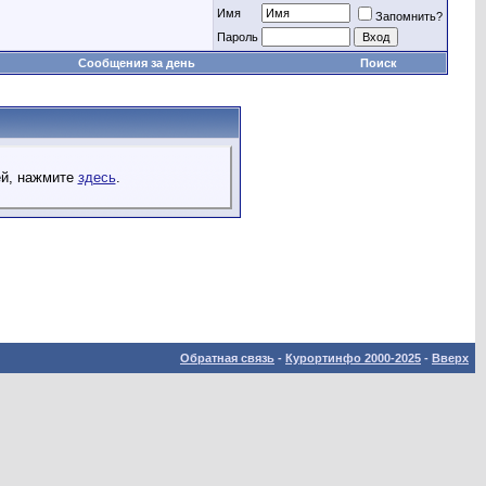
Имя
Запомнить?
Пароль
Сообщения за день
Поиск
ей, нажмите
здесь
.
Обратная связь
-
Курортинфо 2000-2025
-
Вверх