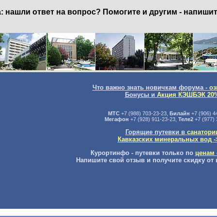
нашли ответ на вопрос? Помогите и другим - напишит
Что важно знать новичкам форума -
оз
Бонусы и
Акция КЭШБЭК 20
МТС
+7 (988) 703-23-23,
Билайн
+7 (906) 4
Мегафон
+7 (928) 911-23-23,
Теле2
+7 (977) 
Горящие путевки в
санатори
Кавказских минеральных вод -
Курортинфо - путевки только по
ценам 
Напишите свой отзыв и получите скидку от 