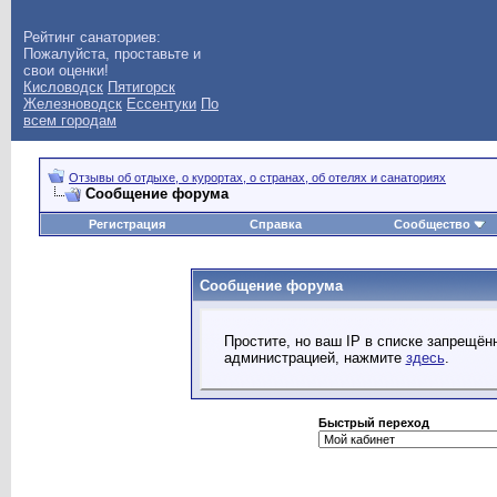
Рейтинг санаториев:
Пожалуйста, проставьте и
свои оценки!
Кисловодск
Пятигорск
Железноводск
Ессентуки
По
всем городам
Отзывы об отдыхе, о курортах, о странах, об отелях и санаториях
Сообщение форума
Регистрация
Справка
Сообщество
Сообщение форума
Простите, но ваш IP в списке запрещё
администрацией, нажмите
здесь
.
Быстрый переход